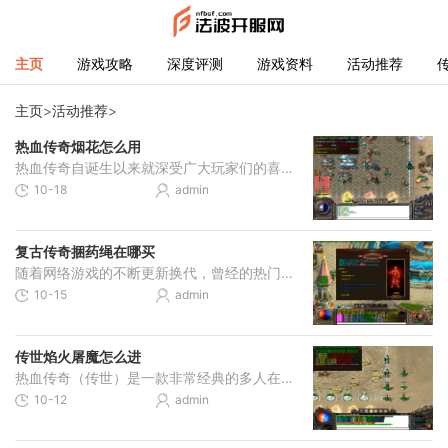
主页
游戏攻略
深度评测
游戏资料
活动推荐
主页
>
活动推荐
>
热血传奇烟花怎么用
热血传奇自诞生以来就深受广大玩家们的喜爱，在游戏玩法、剧情设定等方面吸引了无数玩家。热血传奇的新上线的烟花系统也吸引了许多玩家的关注。热血传奇烟花是什么？怎么使用
10-18
admin
复古传奇捆药绳在哪买
随着网络游戏的不断更新换代，曾经的热门游戏正在逐渐被遗忘。有些游戏却因为其经典的特色而被称为“传奇”，其中最受欢迎的莫过于《热血传奇》。在这款游戏中，有一个叫做“
10-15
admin
传世焰火屠魔怎么进
热血传奇（传世）是一款非常经典的多人在线角色扮演游戏，其深受玩家的喜爱。焰火屠魔是一项非常经典的活动之一，它需要玩家组队前往森林、沙漠、湖泊等地方击败魔王以获得丰
10-12
admin