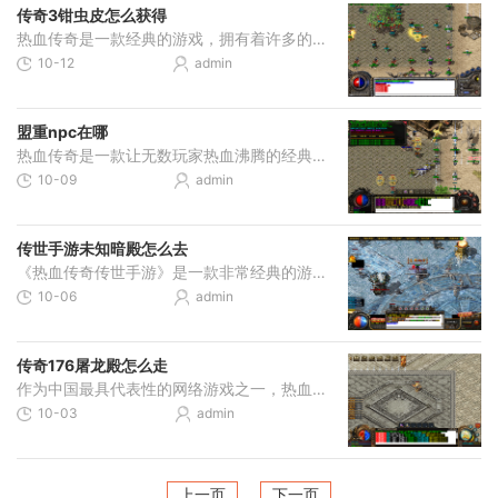
传奇3钳虫皮怎么获得
热血传奇是一款经典的游戏，拥有着许多的玩家和迷人的故事。在这款游戏中，钳虫皮是一种非常常见的装备材料，它的获得方式也有多种途径。下面我们就详细介绍一下热血传奇传奇
10-12
admin
盟重npc在哪
热血传奇是一款让无数玩家热血沸腾的经典网游，而其中一个重要的元素就是盟重NPC。这位NPC有着极为重要的位置和作用，下面我们一起来看看热血传奇盟重NPC在哪里。我们需要了解一
10-09
admin
传世手游未知暗殿怎么去
《热血传奇传世手游》是一款非常经典的游戏，如今已经成为了老玩家和新玩家都喜欢的热门游戏。在这个游戏中挑战未知暗殿是一个非常好玩的活动。本文将介绍如何前往未知暗殿及
10-06
admin
传奇176屠龙殿怎么走
作为中国最具代表性的网络游戏之一，热血传奇一直备受玩家的喜爱。自从推出176版本之后，新的屠龙殿玩法成为了许多粉丝追逐的目标。那么在176屠龙殿中，玩家该如何走呢？176屠龙
10-03
admin
上一页
下一页