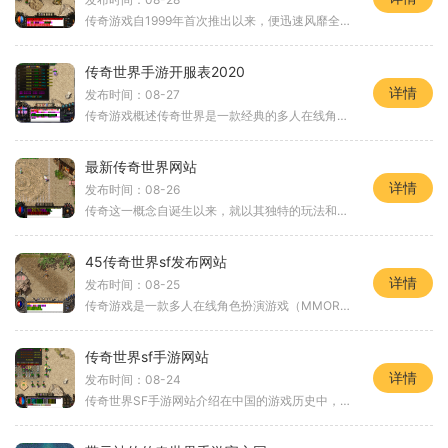
传奇游戏自1999年首次推出以来，便迅速风靡全国，形成了独特的文化现象。它以其独特的玩法、丰富的角色设定和刺激的战斗场景吸引了大量玩家。进入传奇世界手游经典区，你将体验到与PC端游戏几乎一致的打击感和战斗体验，配合精美的画面和流畅的操作，让
传奇世界手游开服表2020
详情
发布时间：08-27
传奇游戏概述传奇世界是一款经典的多人在线角色扮演游戏（MMORPG），其魅力在于丰富的玩法和深厚的社区氛围。在这款游戏中，玩家可以选择不同的职业，如战士、法师和道士，各具特色的技能与属性，使得每个角色都有独特的发展方向。角色扮演与职业选择角
最新传奇世界网站
详情
发布时间：08-26
传奇这一概念自诞生以来，就以其独特的玩法和精彩的故事情节吸引了大量的玩家。在传奇世界中，玩家可以选择不同的职业，体验多样化的游戏内容。每个职业都有其独特的技能和特性，使得游戏的策略性和多样性大大增强。角色扮演的深度在传奇世界中，角色扮演不仅
45传奇世界sf发布网站
详情
发布时间：08-25
传奇游戏是一款多人在线角色扮演游戏（MMORPG），玩家在游戏中可以选择不同的职业，如战士、法师、道士等。每个职业都有独特的技能和特点，玩家可以通过打怪、完成任务等方式不断提升自己的等级和装备。在这个过程中，玩家不仅可以体验到战斗的快感，还
传奇世界sf手游网站
详情
发布时间：08-24
传奇世界SF手游网站介绍在中国的游戏历史中，传奇类游戏无疑占据了举足轻重的地位。这些游戏不仅仅是消遣娱乐的工具，更是几代玩家共同的经典情怀。随着科技的发展和手机游戏的普及，传奇世界SF手游网站应运而生，成为了众多玩家再度回归这一经典游戏世界