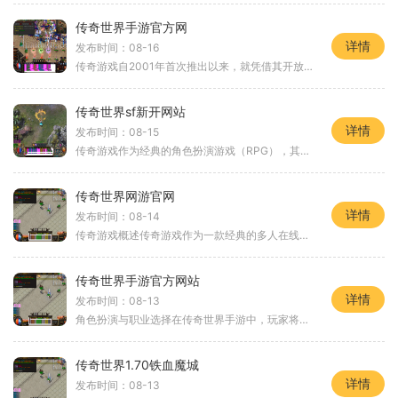
传奇世界手游官方网
详情
发布时间：08-16
传奇游戏自2001年首次推出以来，就凭借其开放的世界观和丰富的角色扮演玩法吸引了无数玩家。作为传奇系列的续作，传奇世界手游继承了这一传统，并在移动端进行了优化，使得玩家可以随时随地享受游戏的乐趣。游戏中，玩家不仅可以体验到打怪升级的快感，还
传奇世界sf新开网站
详情
发布时间：08-15
传奇游戏作为经典的角色扮演游戏（RPG），其魅力在于自由度极高的探索和战斗机制。玩家可以在广袤的游戏世界中自由漫游，挑战各种怪物，完成任务，获取装备和经验值，提升自己的角色。特别是在传奇世界SF新开网站，这款游戏不仅继承了传统传奇的核心玩法
传奇世界网游官网
详情
发布时间：08-14
传奇游戏概述传奇游戏作为一款经典的多人在线角色扮演游戏（MMORPG），自推出以来便吸引了大量玩家。其核心玩法围绕角色的成长和装备的获取，玩家通过完成任务、击败怪物、参与PK等方式提升角色的等级和能力。角色扮演的魅力在传奇世界中，角色扮演不
传奇世界手游官方网站
详情
发布时间：08-13
角色扮演与职业选择在传奇世界手游中，玩家将扮演不同的角色，每个角色都有独特的职业属性和技能。游戏中主要有三个职业：战士、法师和道士。战士：战士是近战职业，擅长高强度的物理攻击，拥有较高的生命值和防御能力。战士的技能如龙卷风可以对敌人造成范围
传奇世界1.70铁血魔城
详情
发布时间：08-13