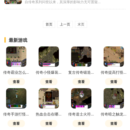
自传奇系列问世以来，其深厚的影响力无可置疑。许多玩家都曾沉浸在这款游戏的魔幻世界中，经历了无数次的战斗与冒险。传奇世界1.70铁血魔城作为经典的延续，不仅保留了原作的核心玩法，还通过新颖的元素提升了游戏的可玩性。游戏中的角色扮演系统是玩家体
首页
上一页
末页
最新游戏
传奇霸业怎么玩厉害
传奇小怪爆装备吗
复古传奇锻造武器窍门
传奇提高打怪爆率有用吗
查看
查看
查看
查看
传奇手游打怪咋不出东西了
热血合击在哪升级
传奇道士火符打不到人怎么办呢
传奇暗之触龙神在哪里刷
查看
查看
查看
查看