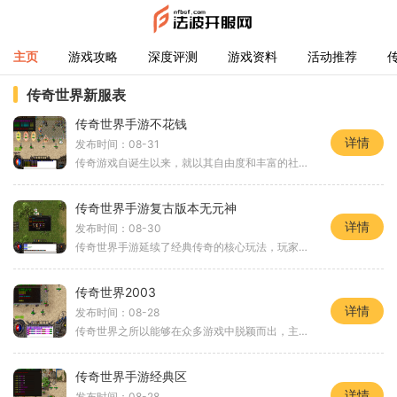
主页
游戏攻略
深度评测
游戏资料
活动推荐
传奇世界新服表
传奇世界手游不花钱
详情
发布时间：08-31
传奇游戏自诞生以来，就以其自由度和丰富的社交元素而受到玩家的喜爱。在传奇世界手游中，玩家可以选择不同的职业，如战士、法师和道士，每个职业都有独特的技能和玩法。战士以其强大的近战能力著称，刀刀毒的特性让他们在战斗中占据优势；而法师则以远程攻击
传奇世界手游复古版本无元神
详情
发布时间：08-30
传奇世界手游延续了经典传奇的核心玩法，玩家在游戏中可以选择不同的职业进行冒险。游戏的主要目标是通过击杀怪物、完成任务以及与其他玩家的互动，逐渐提升角色的等级与装备。复古版本强调了无元神的设计，这意味着角色在升级过程中不会拥有额外的元神技能，
传奇世界2003
详情
发布时间：08-28
传奇世界之所以能够在众多游戏中脱颖而出，主要归功于其独特的游戏设计和丰富的社交元素。游戏中，玩家可以选择不同的职业，最常见的有战士、法师和道士。每个职业都有其独特的技能和玩法，使得每位玩家都能找到适合自己的角色。作为一款角色扮演游戏，传奇世
传奇世界手游经典区
详情
发布时间：08-28