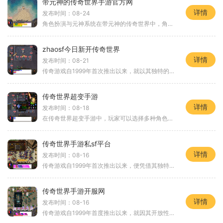
带元神的传奇世界手游官方网
详情
发布时间：08-24
角色扮演与元神系统在带元神的传奇世界中，角色扮演是游戏的核心玩法。玩家可以选择不同的职业，如战士、法师和道士，每个职业都有独特的技能和战斗风格。游戏特别引入了元神系统，玩家可以在游戏中培养和提升自己的元神。元神不仅能增加角色的属性，还能在战
zhaosf今日新开传奇世界
详情
发布时间：08-21
传奇游戏自1999年首次推出以来，就以其独特的玩法和深厚的背景故事吸引了无数玩家。在这个虚拟的世界里，玩家可以选择不同的职业，组队打怪，挖矿升级，参与各种激烈的PVP和PVE战斗。每个角色都有独特的技能和属性，这也让游戏充满了策略性与乐趣。
传奇世界超变手游
详情
发布时间：08-18
在传奇世界超变手游中，玩家可以选择多种角色进行扮演，包括战士、法师和道士等经典职业。每个职业都有其独特的技能和特点，使得角色扮演的体验更加丰富。战士以其强大的近战能力和高防御著称，是团战中的肉盾；法师则凭借强大的魔法输出，能够在短时间内造成
传奇世界手游私sf平台
详情
发布时间：08-16
传奇游戏自1999年首次推出以来，便凭借其独特的游戏玩法和丰富的社交元素，吸引了无数玩家的关注。在这些游戏中，玩家通过角色扮演，进入一个充满挑战与冒险的虚拟世界。每位玩家都可以选择不同的职业，如战士、法师和道士等，进行自由探索和战斗。在传奇
传奇世界手游开服网
详情
发布时间：08-16
传奇游戏自1999年首度推出以来，就因其开放性和社交性受到了玩家的热爱。游戏中的角色扮演元素让玩家能够在一个虚拟世界中化身为勇士，体验战斗、探险、社交等多种乐趣。无论是热血沸腾的打怪升级，还是与好友组队挑战强敌，传奇游戏都能让玩家感受到浓厚