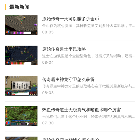
最新新闻
原始传奇一天可以赚多少金币
金币作为核心资源，其日收益量受到多种因素影响，主要包括角色等级、装备强度、刷怪效率和地图选择，无法给出固定数值。玩家等级越高，可进入的高级地图越多，怪物掉落金币的
08-05
原始传奇道士平民攻略
道士在游戏里是个全能型角色，既能打又能辅助，还能单挑大部分boss，非常适合独自闯荡江湖。对于咱们平民玩家来说，只要掌握一些技巧，一样能玩得风生水起。咱们得明白道士的核
08-04
传奇霸主神龙守卫怎么获得
传奇霸主中神龙守卫的获取核心在于把握其刷新机制与地图进入条件。该守卫固定出现在神龙领域地图内，玩家需满足服务器开放天数要求且跨服功能开启后，通过主城盟重省或特定功
08-03
热血传奇道士无极真气和嗜血术哪个厉害
当兄弟们玩道士这个职业时，经常会纠结无极真气和嗜血术这两个技能的选择。从技能特性来看，无极真气是个爆发型的增益技能，开启后能在短时间内大幅提升道术属性，让你的输出
07-30
原始传奇噬血斩铭文怎么弄的