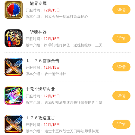
龍界专属
详情
开服时间：
12月/15日
版本介绍：
只卖会员一切靠打高爆良心
斩魂神器
详情
开服时间：
12月/15日
版本介绍：
荐 零门槛打保值 送挂机捡物 三天合区
⒈、７６雪雨合击
详情
开服时间：
12月/15日
版本介绍：
攻击附带神技
十元全满新火龙
详情
开服时间：
12月/15日
版本介绍：
送满切割满攻速沙捐狂暴赞助皆可嫖
１７６攻速复古
详情
开服时间：
12月/15日
版本介绍：
道士十五狗战士刀刀毒法师带神宠