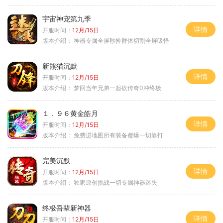
宇宙神宠第九季
详情
开服时间：
12月/15日
版本介绍：
神器专属全屏秒捡群体切割全屏吸怪
新熊猫沉默
详情
开服时间：
12月/15日
版本介绍：
梦回当年兄弟一起砍传奇0冲终极
１．９６黄金皓月
详情
开服时间：
12月/15日
版本介绍：
免费进地图所有装备都爆一切靠打
完美沉默
详情
开服时间：
12月/15日
版本介绍：
独家原创挑战一切专属神器迷失
终极吾辈新神器
详情
开服时间：
12月/15日