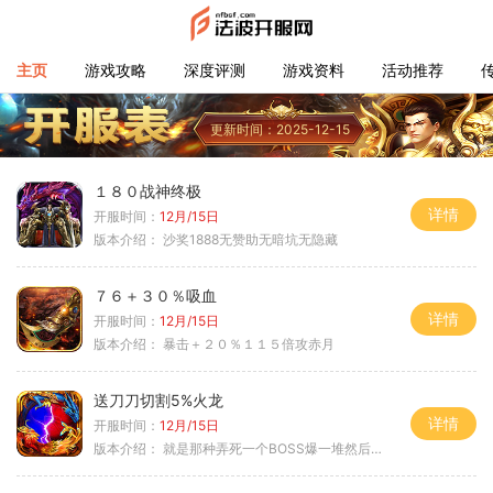
主页
游戏攻略
深度评测
游戏资料
活动推荐
更新时间：2025-12-15
１８０战神终极
详情
开服时间：
12月/15日
版本介绍：
沙奖1888无赞助无暗坑无隐藏
７６＋３０％吸血
详情
开服时间：
12月/15日
版本介绍：
暴击＋２０％１１５倍攻赤月
送刀刀切割5%火龙
详情
开服时间：
12月/15日
版本介绍：
就是那种弄死一个BOSS爆一堆然后就起飞