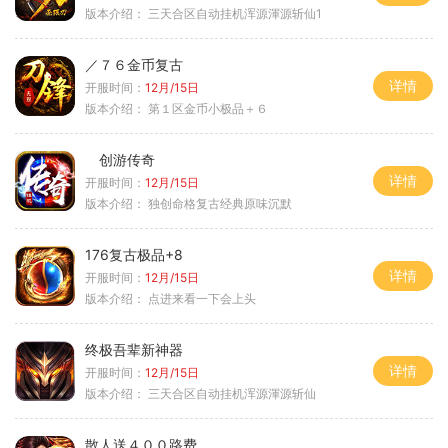
版本介绍：
三天合区自动挂机浑源渾源斩仙1
／７６金币复古
详情
开服时间：
12月/15日
版本介绍：
第１区金币小极品＋６
创游传奇
详情
开服时间：
12月/15日
版本介绍：
独创命格复古经典原味沉默
176复古极品+8
详情
开服时间：
12月/15日
版本介绍：
点进来看一下会上头
终极吾辈新神器
详情
开服时间：
12月/15日
版本介绍：
三天合区自动挂机浑源渾源斩仙
散人送４００路费