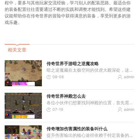
程中，要多与其他玩家交流经验，学习别人的配装思路。最适合你
的装备配置往往需要通过不断的实践和调整才能找到。希望这些建
议能帮助你在传奇世界的冒险中获得满意的装备，享受到更多的游
戏乐趣。
相关文章
传奇世界手游暗之逆魔攻略
暗之逆魔藏在太极空间的伏虎大殿深处，这家伙实力不俗，拥有高额攻击力和防御力，是我们获取稀有装备和材料的重要目标。想要找到它，记得往太极空间最后一层走，伏虎大殿就是
08-08
admin
传奇世界神殿怎么去
各位小伙伴们想要找到神殿的位置，首先需要了解神殿通常隐藏在一些神秘区域，比如深邃的森林、幽暗的洞穴或者高耸的山峰之中。你可以通过完成特定的任务或者寻找地图上的特殊
07-19
admin
传奇增加伤害属性的装备叫什么
提升伤害输出的核心途径依赖于特定装备的属性加成。这类装备通常覆盖武器、防具、饰品等多个部位，其基础属性如物理攻击、魔法攻击或道术攻击直接决定角色的基础伤害能力。裁