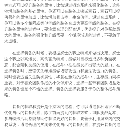
种方式可以提升装备的属性，比如通过锻造系统来强化装备，这能
够增加装备的基础属性。你还可以在装备上镶嵌宝石，宝石可以提
供额外的属性加成，比如增加暴击率、生命值等。通过合成系统，
你可以将多个相同或类似等级的装备合成为更高等级的装备。在提
升装备属性的过程中，要注意合理分配资源，优先提升对你帮助最
大的属性。装备的强化和升级需要一个循序渐进的过程，不要急于
求成哦。
在选择装备的时候，要根据妖士的职业特点来做出决定。妖士
这个职业以高爆发、高伤害为特点，能够对目标造成多种负面状
态，配合禁制技能的使用，在战斗中往往能发挥出强大的威力。在
选择装备时，应该优先考虑能够增强攻击力和魔法攻击力的装备。
同时也要适当关注防御属性，毕竟在激烈的战斗中，生存能力同样
重要。对于喜欢团队作战的小伙伴来说，选择一些带有团队增益效
果的装备也是个不错的选择。装备的选择要服务于你的整体战斗策
略。
装备的获取和提升是个持续的过程。你可以通过多种途径不断
优化自己的装备配置。除了前面提到的获取方式，组队挑战副本、
参与特殊活动都能帮助你获得更好的装备。要善于利用游戏内的交
易系统，通过合理的买卖来优化自己的装备配置。在提升装备的过