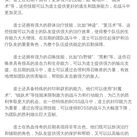
术”等，这些技能可以为道士提供更好的逃生和隐身能力，在战斗中
更加灵活。
道士还拥有强大的群体治疗技能，比如“神迹”、“复活术”等。这
些技能可以为道士的队友提供强大的治疗效果，使得整个队伍的生
存能力大大增强。在后期的团队战斗中，道士可以担任起保护和治
疗队友的重要角色，为整个队伍提供稳定的后勤保障。
道士还拥有强力的召唤技能，比如“白野猪”、“黑豹”等。这些召
唤兽具有很高的攻击力和生存能力，可以为道士提供强力的输出支
援。在后期的战斗中，道士可以通过合理利用召唤兽的力量，有效
地增加团队的伤害输出，帮助队友击败强力的敌人。
道士还具备特殊的封印和辟邪的能力。他们可以使用“封魔
术”、“镇妖术”等技能来限制敌方的战斗力和行动能力，为己方的胜
利争取更大的机会。在一些特殊的BOSS战斗中，道士的封印能力尤
为重要，通过合理运用技能，可以使得BOSS的战斗力大幅度下降，
为团队的胜利做出巨大贡献。
道士在热血传奇的后期表现得非常出色。他们既可以扮演治疗
和辅助的角色，为队友提供强大的保护和帮助，又可以以高输出的