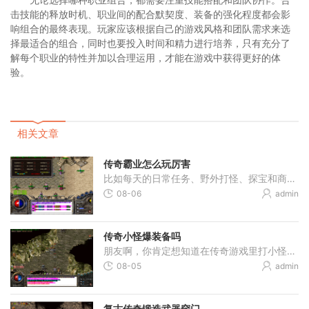
击技能的释放时机、职业间的配合默契度、装备的强化程度都会影
响组合的最终表现。玩家应该根据自己的游戏风格和团队需求来选
择最适合的组合，同时也要投入时间和精力进行培养，只有充分了
解每个职业的特性并加以合理运用，才能在游戏中获得更好的体
验。
相关文章
传奇霸业怎么玩厉害
比如每天的日常任务、野外打怪、探宝和商城购买，这些都是获取材料的重要途径，日常任务能带来大量的铜钱、药材和其他道具，而野外打怪尤其是精英怪和BOSS会掉落更高级的材料，
08-06
admin
传奇小怪爆装备吗
朋友啊，你肯定想知道在传奇游戏里打小怪能不能爆出好装备吧？答案是肯定的，很多小怪确实有机会掉落不错的装备，这可不是什么秘密。游戏中有各种各样的怪物，分布在不同的地
08-05
admin
复古传奇锻造武器窍门