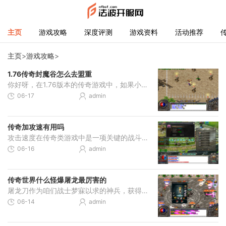
主页
游戏攻略
深度评测
游戏资料
活动推荐
主页
>
游戏攻略
>
1.76传奇封魔谷怎么去盟重
你好呀，在1.76版本的传奇游戏中，如果小伙伴们在封魔谷结束冒险后想前往盟重，可以参考这里收集到的路线。从封魔谷出发去盟重主要有两种常见的走法，这两种路线都能帮助大家到
06-17
admin
传奇加攻速有用吗
攻击速度在传奇类游戏中是一项关键的战斗属性，它直接影响角色的输出频率和战斗节奏。提升攻击速度意味着在相同时间内可以发动更多次攻击，这无论在单人升级打怪还是多人PK对抗
06-16
admin
传奇世界什么怪爆屠龙最厉害的
屠龙刀作为咱们战士梦寐以求的神兵，获得途径虽然不少，但真正能爆出这把神器的大佬级怪物其实就那么几个，掌握了这些情报，咱们就能少走弯路，直奔目标而去。暗之触龙神是咱
06-14
admin