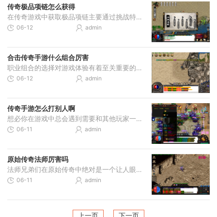
传奇极品项链怎么获得
在传奇游戏中获取极品项链主要通过挑战特定副本和首领，虎牙兽副本是获取虎齿项链的主要途径，该副本位于四十级以上区域如死亡之谷和毒蛇山谷，这些区域危险程度较高但相应地
06-12
admin
合击传奇手游什么组合厉害
职业组合的选择对游戏体验有着至关重要的影响。当前主流的职业组合主要围绕战士、法师和道士这三个经典职业展开，不同职业之间通过互补和配合能够产生截然不同的战斗效果。战
06-12
admin
传奇手游怎么打别人啊
想必你在游戏中总会遇到需要和其他玩家一较高下的情况，掌握一些确切的打架技巧能让你更加从容。首先要了解不同职业的特性，比如战士体格强壮适合近战，法师擅长远程魔法攻击
06-11
admin
原始传奇法师厉害吗
法师兄弟们在原始传奇中绝对是一个让人眼前一亮的职业选择。这个职业最吸引人的地方在于那炫酷华丽的技能特效，远远地就能给对手造成成吨伤害。咱们法师虽然身子骨脆了点，但
06-11
admin
上一页
下一页