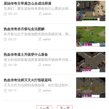
原始传奇主宰盾怎么合成法师盾
兄弟们，要在原始传奇里给自己心爱的法师角色搞到主宰盾，首先得摸清合成的基本套路。合成操作都在庄园地图的神界使者那里进行，具体坐标是75和66。找到这位NPC后，就可以开始准
05-23
admin
热血传奇赤月祭坛走法图解
赤月祭坛位于游戏地图东部的高级区域，周围环绕着茂密森林和危险的生物，对玩家的等级和装备有一定要求。从比奇省东部出发，经过森林小径进入幽暗森林，沿着蜿蜒小路深入直到
05-21
admin
热血传奇道士升级穿什么装备
道士职业的装备选择直接影响升级效率与续航能力，合理的装备搭配能够显著提升打怪速度和生存能力。对于追求高效升级的道士玩家而言，装备的选择需要围绕道术攻击、防御属性以
05-19
admin
热血传奇法师灭天火打怪吸蓝吗
灭天火作为法师的高级技能，在打怪过程中确实具备吸蓝效果。该技能属于火系魔法，虽然视觉效果范围较大，但实际为单体攻击技能。当灭天火命中目标时，除了造成可观的魔法伤害
05-17
admin
上一页
下一页