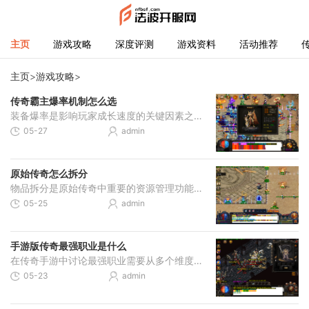
主页
游戏攻略
深度评测
游戏资料
活动推荐
主页
>
游戏攻略
>
传奇霸主爆率机制怎么选
装备爆率是影响玩家成长速度的关键因素之一，游戏中的爆率机制主要体现在不同地图的掉落概率差异上。通常来说，高级地图的爆率相对更高，因为这些区域中的怪物和BOSS难度较大，
05-27
admin
原始传奇怎么拆分
物品拆分是原始传奇中重要的资源管理功能，玩家可通过此操作将背包中的堆叠物品拆分为不同数量。常见的可拆分物品包括装备、道具和材料，其中装备拆分可获得装备碎片，道具拆
05-25
admin
手游版传奇最强职业是什么
在传奇手游中讨论最强职业需要从多个维度进行各个职业的强度很大程度上取决于玩家的操作水平、装备配置和团队定位。战士作为近战物理职业，以高生命值和强大的防御能力著称，
05-23
admin